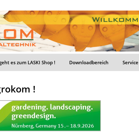
 geht es zum LASKI Shop !
Downloadbereich
Servic
grokom !