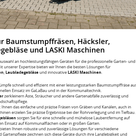
 für Baumstumpffräsen, Häcksler,
egebläse und LASKI Maschinen
 Auswahl an hochleistungsfähigen Geräten für die professionelle Garten- und
 unserer Expertise bieten wir Ihnen die besten Lösungen für
en
,
Laubladegebläse
und innovative
LASKI Maschinen
.
ümpfe schnell und effizient mit einer leistungsstarken Baumstumpffräse au
onellen Einsatz im GaLaBau und in der Kommunaltechnik.
er
zerkleinern Äste, Sträucher und andere Gartenabfälle zuverlässig und
andschaftspflege.
 Ihnen das einfache und präzise Fräsen von Gräben und Kanälen, auch in
inen erzielen Sie präzise Ergebnisse bei der Rohrverlegung und im Tiefbau.
gebläsen
sorgen Sie für eine schnelle und mühelose Laubentfernung auf
llen Einsatz auf Kommunalflächen oder in großen Gärten.
bieten Ihnen robuste und zuverlässige Lösungen für verschiedene
 Gartenpflege zeichnen sich diese Geräte durch ihre Langlebigkeit und