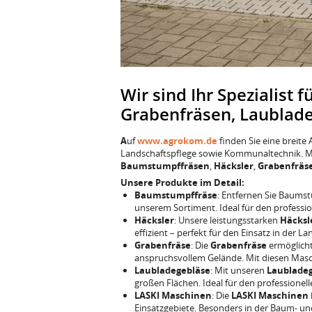
Wir sind Ihr Spezialist
Grabenfräsen, Laublad
A
uf
www.agrokom.de
finden Sie eine breite
Landschaftspflege sowie Kommunaltechnik. Mit
Baumstumpffräsen
,
Häcksler
,
Grabenfräs
Unsere Produkte im Detail:
Baumstumpffräse
: Entfernen Sie Baumst
unserem Sortiment. Ideal für den professi
Häcksler
: Unsere leistungsstarken
Häcksl
effizient – perfekt für den Einsatz in der L
Grabenfräse
: Die
Grabenfräse
ermöglicht
anspruchsvollem Gelände. Mit diesen Masch
Laubladegebläse
: Mit unseren
Laublade
großen Flächen. Ideal für den professione
LASKI Maschinen
: Die
LASKI Maschinen
Einsatzgebiete. Besonders in der Baum- und