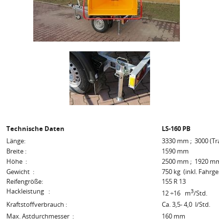
Technische Daten
LS-160 PB
Länge:
3330 mm ; 3000 (Tr
Breite :
1590 mm
Höhe :
2500 mm ; 1920 mm 
Gewicht :
750 kg (inkl. Fahrges
Reifengröße:
155 R 13
Hackleistung :
3
12 ÷16 m
/Std.
Kraftstoffverbrauch :
Ca. 3,5- 4,0 l/Std.
Max. Astdurchmesser :
160 mm