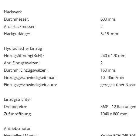
Hackwerk
Durchmesser:
600 mm
Anz. Hackmesser:
2
Hackgutlänge:
5÷15 mm
Hydraulischer Einzug
Einzugsöffnung(BxH) :
240 x 170 mm
Anz. Einzugswalzen:
2
Durchm. Einzugswalzen:
160 mm
Einzugsgeschwindigkeit man:
10 - 35m/min
Einzugsgeschwindigkeit auto:
geregelt über Nostre
Einzugstrichter
Drehbereich:
360° - 12 Rastunge
Zuführöffnung:
1040 x 800 mm
Antriebsmotor
Hersteller / Modell:
Kohler ECH 749-306