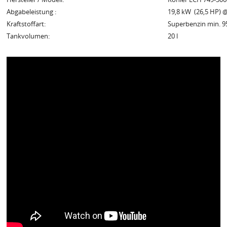
Abgabeleistung :
19,8 kW (26,5 HP) 
Kraftstoffart:
Superbenzin min. 9
Tankvolumen:
20 l